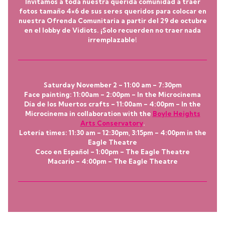
Invitamos a toda nuestra querida comunidad a traer
fotos tamaño 4×6 de sus seres queridos para colocar en
nuestra
Ofrenda Comunitaria
a partir del
29 de octubre
en el lobby de Vidiots. ¡Solo recuerden no traer nada
irremplazable!
Saturday November 2
– 11:00 am – 7:30pm
Face painting
: 11:00am – 2:00pm – In the Microcinema
Día de los Muertos crafts
– 11:00am – 4:00pm – In the
Microcinema in collaboration with the
Boyle Heights
Arts Conservatory
.
Lotería times
: 11:30 am – 12:30pm, 3:15pm – 4:00pm in the
Eagle Theatre
Coco
en Español – 1:00pm – The Eagle Theatre
Macario
– 4:00pm – The Eagle Theatre