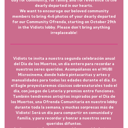
day for community, for family, and for reverence to the
dearly departed in our hearts.
We want to encourage our beloved community
members to bring 4×6 photos of your dearly departed
for our
Community Ofrenda,
starting on
October 29th
in the Vidiots lobby. Please don’t bring anything
irreplaceable!
Vidiots te invita a nuestra segunda celebración anual
del
Día de los Muertos
, un día entero para recordar a
nuestros seres queridos. Acompáñanos en el MUBI
Microcinema, donde habrá pintacaritas y artes y
manualidades para todas las edades durante el día. En
el Eagle proyectaremos clásicos sobrenaturales todo el
día, con juegos de Lotería y premios entre funciones.
También tendremos antojitos inspirados por el Día de
los Muertos, una Ofrenda Comunitaria en nuestro lobby
durante toda la semana, y muchas sorpresas más de
Vidiots! Será un día para compartir en comunidad y
familia, y para recordar y honrar a nuestros seres
queridos difuntos.